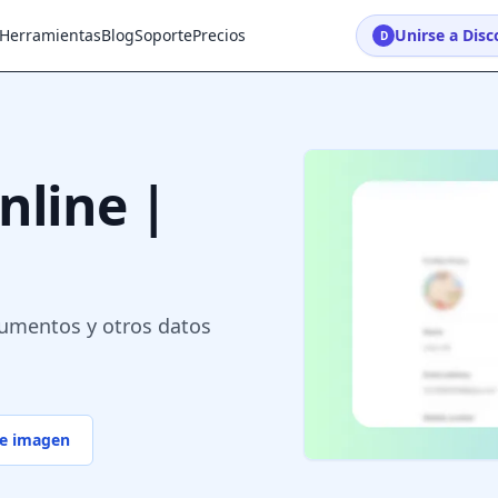
Herramientas
Blog
Soporte
Precios
Unirse a Disc
D
nline |
ocumentos y otros datos
de imagen