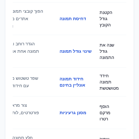
הפוך קובצי תמונה קטנים
הקטנת
גודל
דחיסת תמונה
אתרים מהירים י
הקובץ
והעלאות
הגדר רוחב וגובה מד
שנה את
גודל
שינוי גודל תמונה
תמונה אחת או אצווה 
התמונה
חידד
שפר טשטוש מתון או ק
חידוד תמונה
תמונה
אונליין בחינם
עם חידוד תמונה ב
מטושטשת
צור מראה גרגיר
הוסף
מרקם
מסנן גרעיניות
פורטרטים, לוחות מצב
רטרו
חלץ תמונה ממוזע
שמור