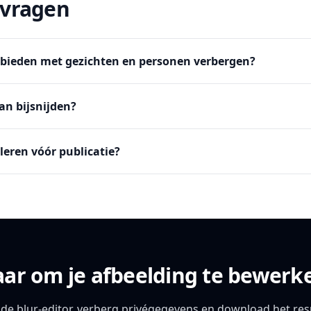
 vragen
bieden met gezichten en personen verbergen?
an bijsnijden?
leren vóór publicatie?
aar om je afbeelding te bewerk
de blur-editor, verberg privégegevens en download het resu