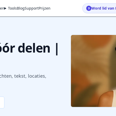
gen
Tools
Blog
Support
Prijzen
Word lid van 
D
ór delen |
hten, tekst, locaties,