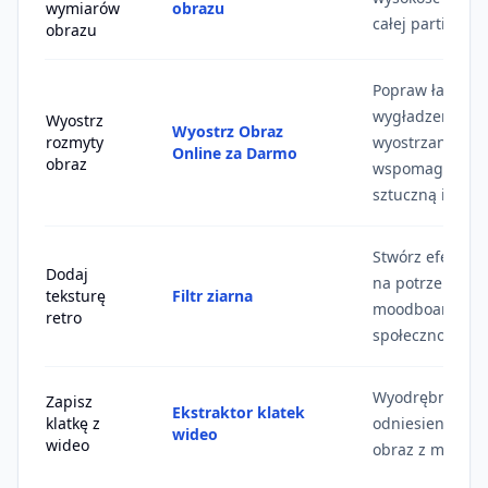
wymiarów
obrazu
całej partii prz
obrazu
Popraw łagodne
wygładzenie kr
Wyostrz
Wyostrz Obraz
rozmyty
wyostrzaniu ob
Online za Darmo
obraz
wspomaganemu
sztuczną inteli
Stwórz efekt zia
Dodaj
na potrzeby por
teksturę
Filtr ziarna
moodboardów i
retro
społecznościow
Wyodrębnij mini
Zapisz
Ekstraktor klatek
klatkę z
odniesienia lu
wideo
wideo
obraz z materia