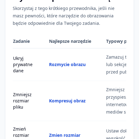
Skorzystaj z tego krótkiego przewodnika, jeśli nie
masz pewności, które narzędzie do obrazowania
będzie odpowiednie dla Twojego zadania.
Zadanie
Najlepsze narzędzie
Typowy przypa
Zamazuj tekst, t
Ukryj
prywatne
Rozmycie obrazu
lub sekcje zrzu
dane
przed publikacj
Zmniejsz pliki 
Zmniejsz
przyspieszyć pr
rozmiar
Kompresuj obraz
internetowych, 
pliku
mediów społecz
Zmień
Ustaw dokładną
rozmiar
Zmien rozmiar
wysokość jedne