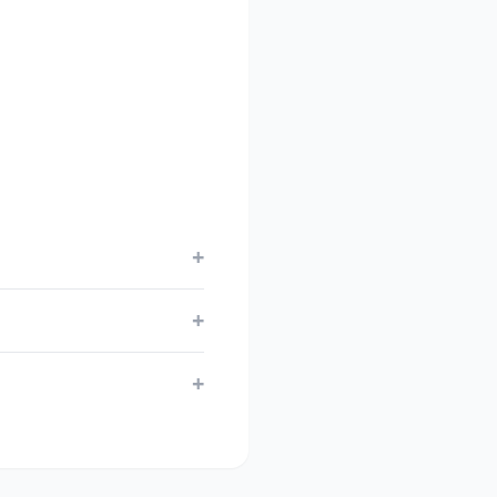
+
+
+