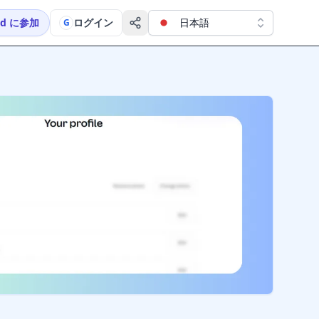
ord に参加
ログイン
日本語
G