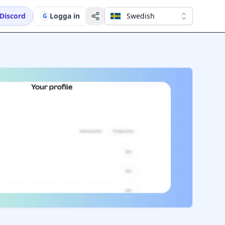
Discord
Logga in
Swedish
G