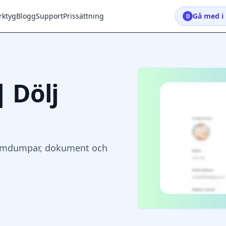
rktyg
Blogg
Support
Prissättning
Gå med i 
D
| Dölj
skärmdumpar, dokument och