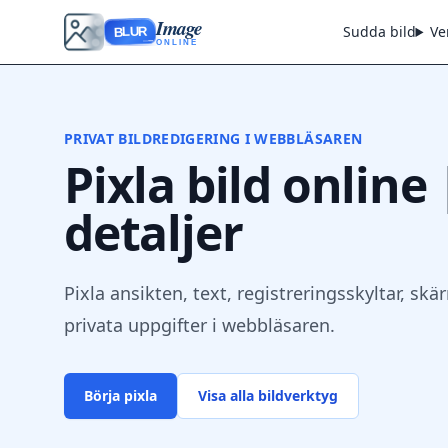
Image
Sudda bild
Ve
BLUR
ONLINE
PRIVAT BILDREDIGERING I WEBBLÄSAREN
Pixla bild online 
detaljer
Pixla ansikten, text, registreringsskyltar, 
privata uppgifter i webbläsaren.
Börja pixla
Visa alla bildverktyg