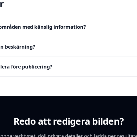
r
a områden med känslig information?
än beskärning?
lera före publicering?
Redo att redigera bilden?
ppna verktyget, dölj privata detaljer och ladda ner resultate