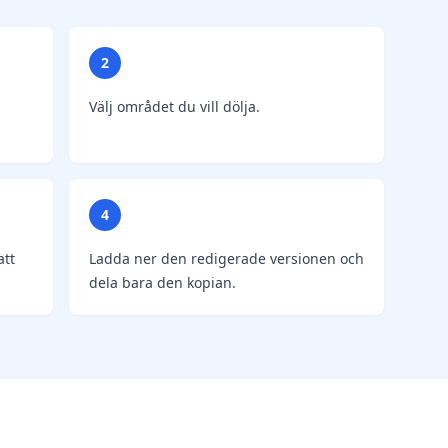
2
Välj området du vill dölja.
4
att
Ladda ner den redigerade versionen och
dela bara den kopian.