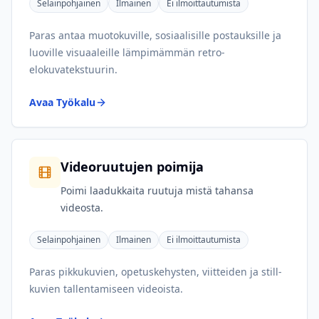
Selainpohjainen
Ilmainen
Ei ilmoittautumista
Paras antaa muotokuville, sosiaalisille postauksille ja
luoville visuaaleille lämpimämmän retro-
elokuvatekstuurin.
Avaa Työkalu
Videoruutujen poimija
Poimi laadukkaita ruutuja mistä tahansa
videosta.
Selainpohjainen
Ilmainen
Ei ilmoittautumista
Paras pikkukuvien, opetuskehysten, viitteiden ja still-
kuvien tallentamiseen videoista.