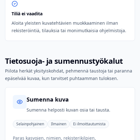
Tiliä ei vaadita
Aloita yleisten kuvatehtävien muokkaaminen ilman
rekisteröintiä, tilauksia tai monimutkaisia ohjelmistoja.
Tietosuoja- ja sumennustyökalut
Piilota herkät yksityiskohdat, pehmennä taustoja tai paranna
epäselvää kuvaa, kun tarvitset puhtaamman tuloksen.
Sumenna kuva
Sumenna helposti kuvan osia tai tausta.
Selainpohjainen
Ilmainen
Ei ilmoittautumista
Paras kasvojen, nimien, rekisterikilpien,