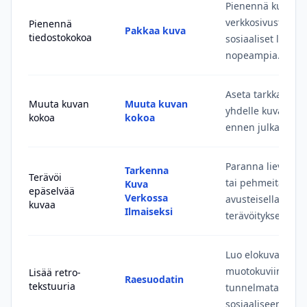
Pienennä kuvatied
verkkosivustot, sä
Pienennä
Pakkaa kuva
tiedostokokoa
sosiaaliset latauk
nopeampia.
Aseta tarkka leve
Muuta kuvan
Muuta kuvan
yhdelle kuvalle ta
kokoa
kokoa
ennen julkaisua.
Paranna lievää ep
Tarkenna
Terävöi
tai pehmeitä reun
Kuva
epäselvää
Verkossa
avusteisella kuva
kuvaa
Ilmaiseksi
terävöityksellä.
Luo elokuvarakei
muotokuviin,
Lisää retro-
Raesuodatin
tekstuuria
tunnelmatauluihi
sosiaaliseen med