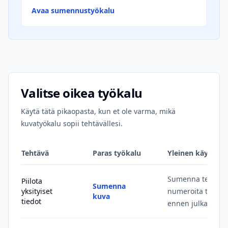
Avaa sumennustyökalu
Valitse oikea työkalu
Käytä tätä pikaopasta, kun et ole varma, mikä
kuvatyökalu sopii tehtävällesi.
Tehtävä
Paras työkalu
Yleinen käyttöta
Sumenna tekstiä, 
Piilota
Sumenna
yksityiset
numeroita tai ku
kuva
tiedot
ennen julkaisua.