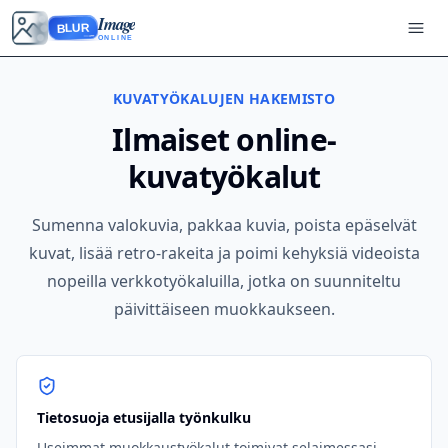
Image
BLUR
ONLINE
KUVATYÖKALUJEN HAKEMISTO
Ilmaiset online-
kuvatyökalut
Sumenna valokuvia, pakkaa kuvia, poista epäselvät
kuvat, lisää retro-rakeita ja poimi kehyksiä videoista
nopeilla verkkotyökaluilla, jotka on suunniteltu
päivittäiseen muokkaukseen.
Tietosuoja etusijalla työnkulku
Useimmat muokkaustyökalut toimivat selaimessasi,