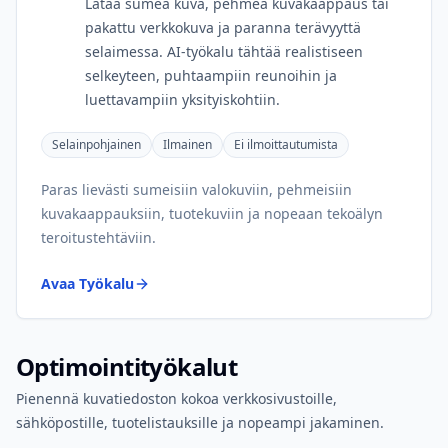
Lataa sumea kuva, pehmeä kuvakaappaus tai
pakattu verkkokuva ja paranna terävyyttä
selaimessa. AI-työkalu tähtää realistiseen
selkeyteen, puhtaampiin reunoihin ja
luettavampiin yksityiskohtiin.
Selainpohjainen
Ilmainen
Ei ilmoittautumista
Paras lievästi sumeisiin valokuviin, pehmeisiin
kuvakaappauksiin, tuotekuviin ja nopeaan tekoälyn
teroitustehtäviin.
Avaa Työkalu
Optimointityökalut
Pienennä kuvatiedoston kokoa verkkosivustoille,
sähköpostille, tuotelistauksille ja nopeampi jakaminen.