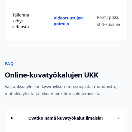
Tallenna
Poimi pikkukuva, v
Videoruutujen
kehys
poimija
still-kuva videoma
videosta
FAQ
Online-kuvatyökalujen UKK
Vastauksia yleisiin kysymyksiin tietosuojasta, muodoista,
mobiilikäytöstä ja oikean työkalun valitsemisesta.
Ovatko nämä kuvatyökalut ilmaisia?