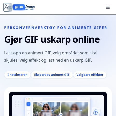
Image
BLUR
ONLINE
PERSONVERNVERKTØY FOR ANIMERTE GIFER
Gjør GIF uskarp online
Last opp en animert GIF, velg området som skal
skjules, velg effekt og last ned en uskarp GIF.
I nettleseren
Eksport av animert GIF
Valgbare effekter